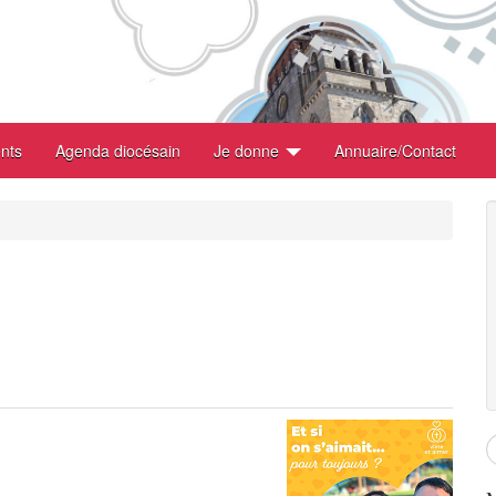
nts
Agenda diocésain
Je donne
Annuaire/Contact