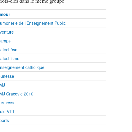
ots-clés dans le même groupe
mour
umônerie de l’Enseignement Public
venture
amps
atéchèse
atéchisme
nseignement catholique
eunesse
MJ
MJ Cracovie 2016
ermesse
ele VTT
ports