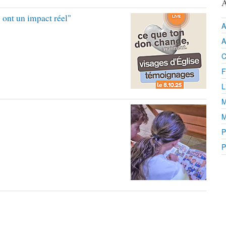
A
 ont un impact réel"
A
A
C
F
L
M
M
P
P