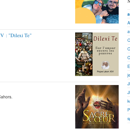
M
a
A
a
V : "Dilexi Te"
C
C
C
E
j
J
J
Cahors.
k
P
s