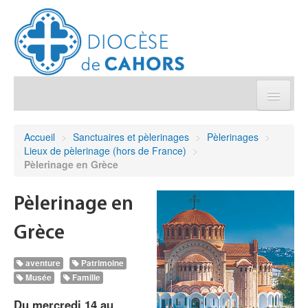
Église pratique
Accueil
>
Sanctuaires et pèlerinages
>
Pèlerinages
>
Lieux de pèlerinage (hors de France)
>
Démarches et sacrements
Pèlerinage en Grèce
Sanctuaires & Pélerinages
Pèlerinage en
Grèce
Agenda diocésain
aventure
Patrimoine
Je donne
Musée
Famille
Du mercredi 14 au
Annuaire/Contact