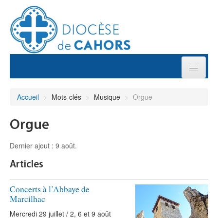
Art
Accueil
>
Mots-clés
>
Musique
>
Orgue
Culture
Orgue
Musique
Dernier ajout : 9 août.
Articles
Patrimoine
Concerts à l’Abbaye de
Démarches et sacrements
Marcilhac
Mercredi 29 juillet / 2, 6 et 9 août
Agenda diocésain