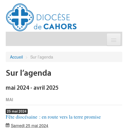
Église pratique
Accueil
>
Sur l’agenda
Démarches et sacrements
Sur l’agenda
Sanctuaires & Pélerinages
mai 2024 - avril 2025
Agenda diocésain
MAI
25
mai
2024
Je donne
Fête diocésaine : en route vers la terre promise
Samedi 25 mai 2024
Annuaire/Contact