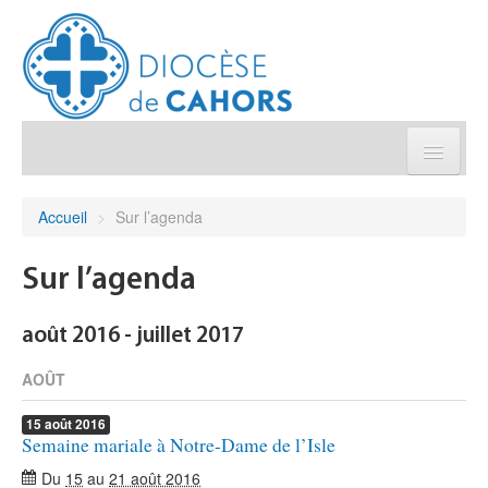
Église pratique
Accueil
>
Sur l’agenda
Démarches et sacrements
Sur l’agenda
Sanctuaires & Pélerinages
août 2016 - juillet 2017
Agenda diocésain
AOÛT
15
août
2016
Je donne
Semaine mariale à Notre-Dame de l’Isle
Du
15
au
21 août 2016
Annuaire/Contact