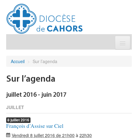
Église pratique
Accueil
>
Sur l’agenda
Démarches et sacrements
Sur l’agenda
Sanctuaires & Pélerinages
juillet 2016 - juin 2017
Agenda diocésain
JUILLET
8
juillet
2016
Je donne
François d’Assise sur Ciel
Vendredi 8 juillet 2016 de 21h00
à
22h30
Annuaire/Contact