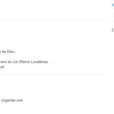
d
C
e de Dieu.
nent du Lot (Pierre Loudières).
ult.
t organise une