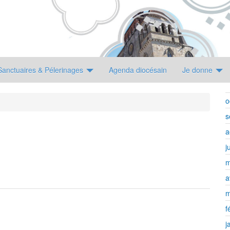
Sanctuaires & Pélerinages
Agenda diocésain
Je donne
o
s
a
j
m
a
m
f
j