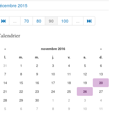
écembre 2015
...
70
80
90
100
...
alendrier
«
novembre 2016
»
l.
m.
m.
j.
v.
s.
d.
31
1
2
3
4
5
6
7
8
9
10
11
12
13
14
15
16
17
18
19
20
21
22
23
24
25
26
27
28
29
30
1
2
3
4
5
6
7
8
9
10
11