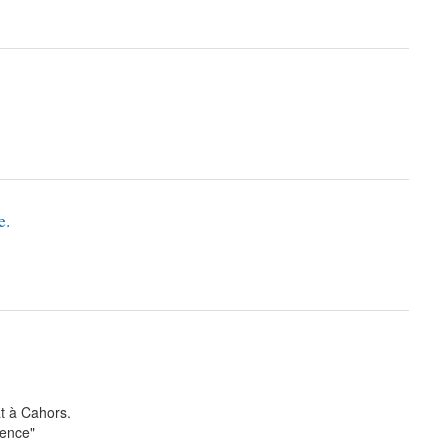
e.
t à Cahors.
dence"