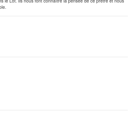
le Lot. Ils nous font connaître la pensée de ce prêtre et nous
ole.