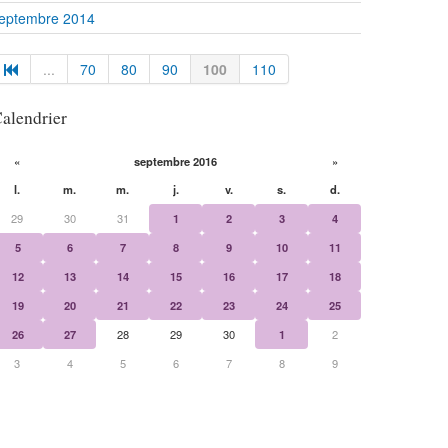
eptembre 2014
...
70
80
90
100
110
alendrier
«
septembre 2016
»
l.
m.
m.
j.
v.
s.
d.
29
30
31
1
2
3
4
5
6
7
8
9
10
11
12
13
14
15
16
17
18
19
20
21
22
23
24
25
26
27
28
29
30
1
2
3
4
5
6
7
8
9