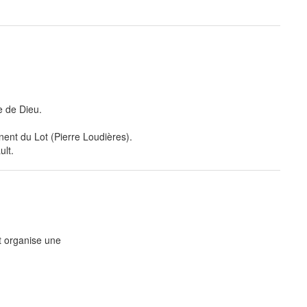
e de Dieu.
nent du Lot (Pierre Loudières).
ult.
t organise une