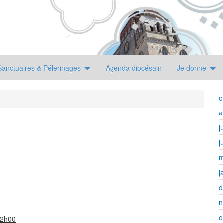
Sanctuaires & Pélerinages
Agenda diocésain
Je donne
o
a
j
j
m
j
d
n
o
22h00