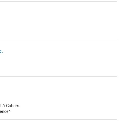
e.
t à Cahors.
dence"