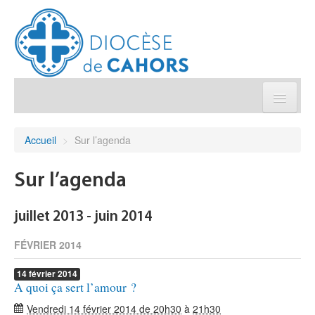
Église pratique
Accueil
>
Sur l’agenda
Démarches et sacrements
Sur l’agenda
Sanctuaires & Pélerinages
juillet 2013 - juin 2014
Agenda diocésain
FÉVRIER 2014
14
février
2014
Je donne
A quoi ça sert l’amour ?
Vendredi 14 février 2014 de 20h30
à
21h30
Annuaire/Contact