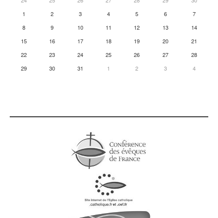
24
25
26
27
28
29
30
1
2
3
4
5
6
7
8
9
10
11
12
13
14
15
16
17
18
19
20
21
22
23
24
25
26
27
28
29
30
31
1
2
3
4