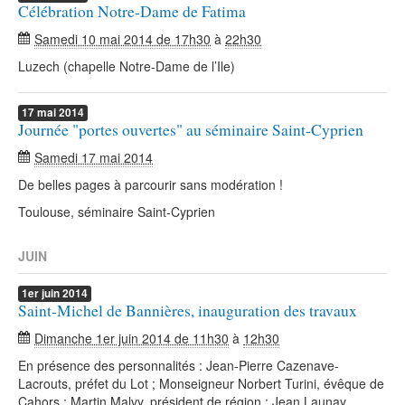
Célébration Notre-Dame de Fatima
Samedi 10 mai 2014 de 17h30
à
22h30
Luzech (chapelle Notre-Dame de l’Ile)
17
mai
2014
Journée "portes ouvertes" au séminaire Saint-Cyprien
Samedi 17 mai 2014
De belles pages à parcourir sans modération !
Toulouse, séminaire Saint-Cyprien
JUIN
1er
juin
2014
Saint-Michel de Bannières, inauguration des travaux
Dimanche 1er juin 2014 de 11h30
à
12h30
En présence des personnalités : Jean-Pierre Cazenave-
Lacrouts, préfet du Lot ; Monseigneur Norbert Turini, évêque de
Cahors ; Martin Malvy, président de région ; Jean Launay,