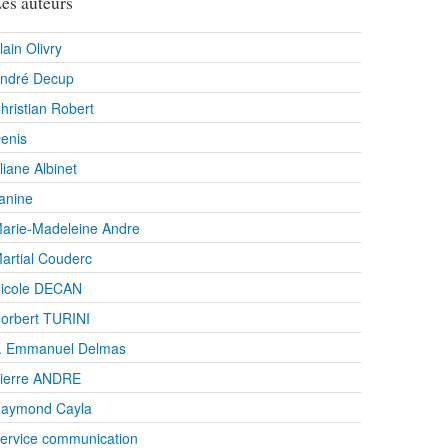
es auteurs
lain Olivry
ndré Decup
hristian Robert
enis
liane Albinet
anine
arie-Madeleine Andre
artial Couderc
icole DECAN
orbert TURINI
. Emmanuel Delmas
ierre ANDRE
aymond Cayla
ervice communication