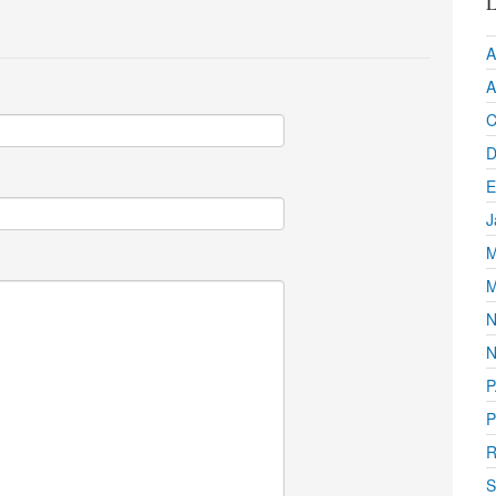
L
A
A
C
D
E
J
M
M
N
N
P
P
R
S