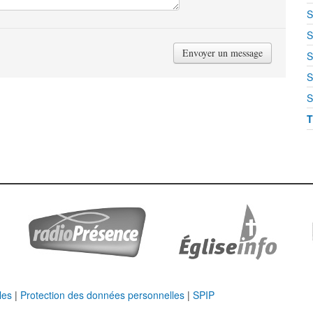
S
S
S
S
S
T
les
|
Protection des données personnelles
|
SPIP