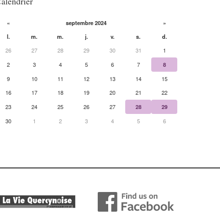
alendrier
«
septembre 2024
»
l.
m.
m.
j.
v.
s.
d.
26
27
28
29
30
31
1
2
3
4
5
6
7
8
9
10
11
12
13
14
15
16
17
18
19
20
21
22
23
24
25
26
27
28
29
30
1
2
3
4
5
6