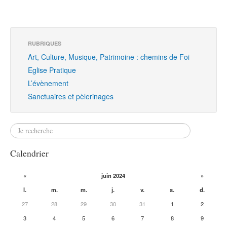
RUBRIQUES
Art, Culture, Musique, Patrimoine : chemins de Foi
Eglise Pratique
L’évènement
Sanctuaires et pèlerinages
Calendrier
«
juin 2024
»
l.
m.
m.
j.
v.
s.
d.
27
28
29
30
31
1
2
3
4
5
6
7
8
9