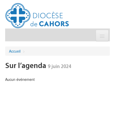
Église pratique
Accueil
>
Démarches et sacrements
Sur l’agenda
9 juin 2024
Sanctuaires & Pélerinages
Aucun événement
Agenda diocésain
Je donne
Annuaire/Contact