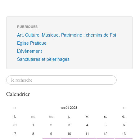
RUBRIQUES
Art, Culture, Musique, Patrimoine : chemins de Foi
Eglise Pratique
L’évènement
Sanctuaires et pèlerinages
Calendrier
«
août 2023
»
l.
m.
m.
j.
v.
s.
d.
31
1
2
3
4
5
6
7
8
9
10
11
12
13