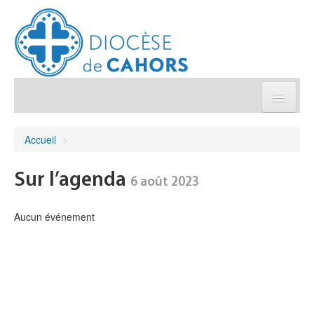
Église pratique
Accueil
>
Démarches et sacrements
Sur l’agenda
6 août 2023
Sanctuaires & Pélerinages
Aucun événement
Agenda diocésain
Je donne
Annuaire/Contact