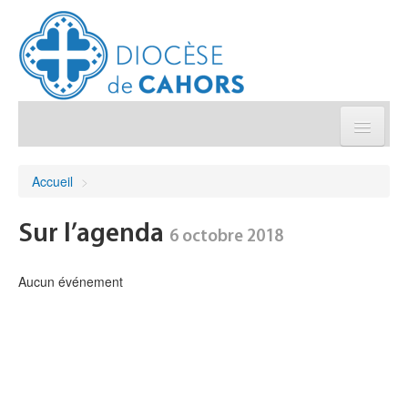
Église pratique
Accueil
>
Démarches et sacrements
Sur l’agenda
6 octobre 2018
Sanctuaires & Pélerinages
Aucun événement
Agenda diocésain
Je donne
Annuaire/Contact