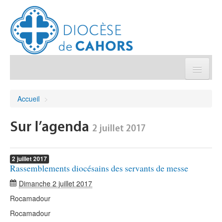
Église pratique
Accueil
>
Démarches et sacrements
Sur l’agenda
2 juillet 2017
Sanctuaires & Pélerinages
2
juillet
2017
Rassemblements diocésains des servants de messe
Agenda diocésain
Dimanche 2 juillet 2017
Je donne
Rocamadour
Rocamadour
Annuaire/Contact