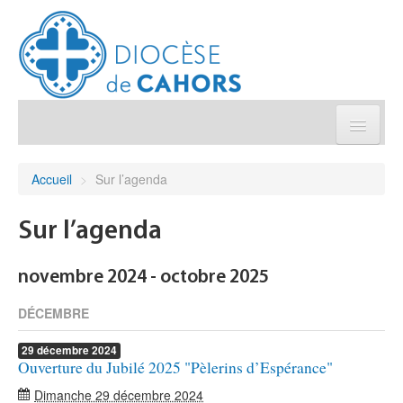
Église pratique
Accueil
>
Sur l’agenda
Démarches et sacrements
Sur l’agenda
Sanctuaires & Pélerinages
novembre 2024 - octobre 2025
Agenda diocésain
DÉCEMBRE
29
décembre
2024
Je donne
Ouverture du Jubilé 2025 "Pèlerins d’Espérance"
Dimanche 29 décembre 2024
Annuaire/Contact