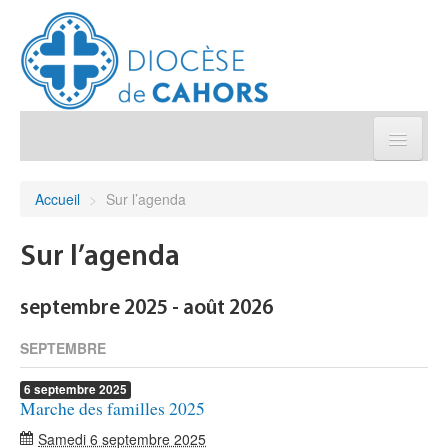
Église pratique
Accueil
>
Sur l’agenda
Démarches et sacrements
Sur l’agenda
Sanctuaires & Pélerinages
septembre 2025 - août 2026
Agenda diocésain
SEPTEMBRE
6
septembre
2025
Je donne
Marche des familles 2025
Samedi 6 septembre 2025
Annuaire/Contact