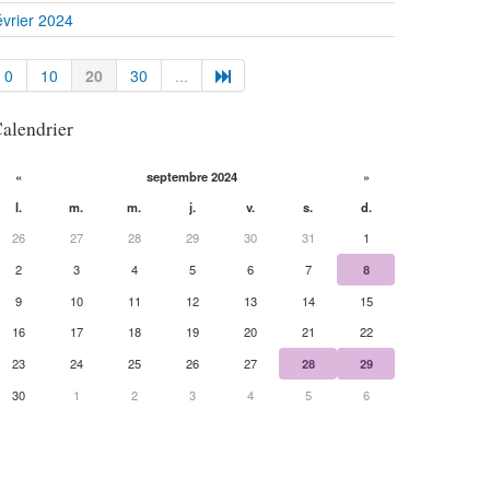
évrier 2024
0
10
20
30
...
alendrier
«
septembre 2024
»
l.
m.
m.
j.
v.
s.
d.
26
27
28
29
30
31
1
2
3
4
5
6
7
8
9
10
11
12
13
14
15
16
17
18
19
20
21
22
23
24
25
26
27
28
29
30
1
2
3
4
5
6