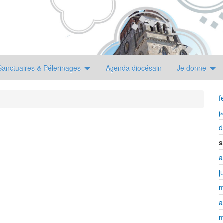
Sanctuaires & Pélerinages
Agenda diocésain
Je donne
f
j
d
s
a
j
m
a
m