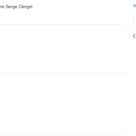
f
re Serge Clerget
C