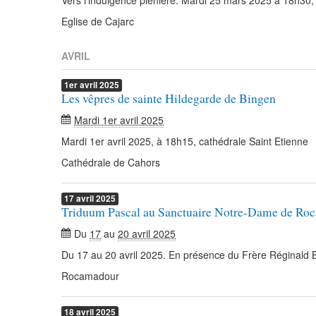
Vers l’indulgence plénière. Mardi 25 mars 2025 à 18h30, 
Eglise de Cajarc
AVRIL
1er
avril
2025
Les vêpres de sainte Hildegarde de Bingen
Mardi 1er avril 2025
Mardi 1er avril 2025, à 18h15, cathédrale Saint Etienne
Cathédrale de Cahors
17
avril
2025
Triduum Pascal au Sanctuaire Notre-Dame de Ro
Du
17
au
20 avril 2025
Du 17 au 20 avril 2025. En présence du Frère Réginald 
Rocamadour
18
avril
2025