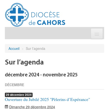
Église pratique
Accueil
>
Sur l’agenda
Démarches et sacrements
Sur l’agenda
Sanctuaires & Pélerinages
décembre 2024 - novembre 2025
Agenda diocésain
DÉCEMBRE
29
décembre
2024
Je donne
Ouverture du Jubilé 2025 "Pèlerins d’Espérance"
Dimanche 29 décembre 2024
Annuaire/Contact