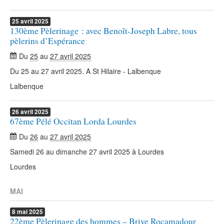
25
avril
2025
130ème Pèlerinage : avec Benoît-Joseph Labre, tous
pèlerins d’Espérance
Du
25
au
27 avril 2025
Du 25 au 27 avril 2025. A St Hilaire - Lalbenque
Lalbenque
26
avril
2025
67ème Pélé Occitan Lorda Lourdes
Du
26
au
27 avril 2025
Samedi 26 au dimanche 27 avril 2025 à Lourdes
Lourdes
MAI
8
mai
2025
22ème Pèlerinage des hommes – Brive Rocamadour