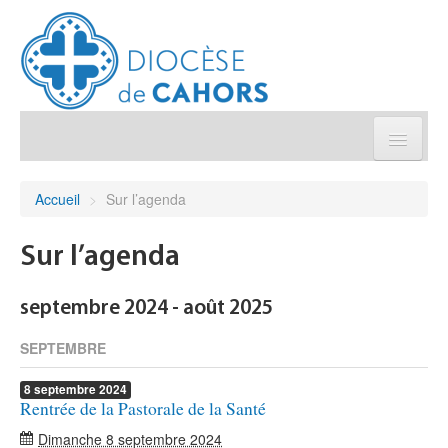
Église pratique
Accueil
>
Sur l’agenda
Démarches et sacrements
Sur l’agenda
Sanctuaires & Pélerinages
septembre 2024 - août 2025
Agenda diocésain
SEPTEMBRE
8
septembre
2024
Je donne
Rentrée de la Pastorale de la Santé
Dimanche 8 septembre 2024
Annuaire/Contact