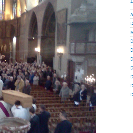
D
A
D
M
D
D
D
D
D
D
D