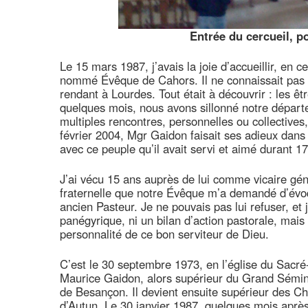
Entrée du cercueil, po
Le 15 mars 1987, j’avais la joie d’accueillir, e
nommé Évêque de Cahors. Il ne connaissait pas 
rendant à Lourdes. Tout était à découvrir : les êtr
quelques mois, nous avons sillonné notre départem
multiples rencontres, personnelles ou collectives,
février 2004, Mgr Gaidon faisait ses adieux dans c
avec ce peuple qu’il avait servi et aimé durant 1
J’ai vécu 15 ans auprès de lui comme vicaire génér
fraternelle que notre Évêque m’a demandé d’évo
ancien Pasteur. Je ne pouvais pas lui refuser, et
panégyrique, ni un bilan d’action pastorale, mais
personnalité de ce bon serviteur de Dieu.
C’est le 30 septembre 1973, en l’église du Sacré-
Maurice Gaidon, alors supérieur du Grand Sémin
de Besançon. Il devient ensuite supérieur des Ch
d’Autun. Le 30 janvier 1987, quelques mois après