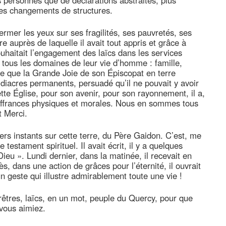
s personnes que de déclarations abstraites, plus
es changements de structures.
ermer les yeux sur ses fragilités, ses pauvretés, ses
re auprès de laquelle il avait tout appris et grâce à
 souhaitait l’engagement des laïcs dans les services
 tous les domaines de leur vie d’homme : famille,
ire que la Grande Joie de son Épiscopat en terre
4 diacres permanents, persuadé qu’il ne pouvait y avoir
ette Église, pour son avenir, pour son rayonnement, il a,
ouffrances physiques et morales. Nous en sommes tous
t Merci.
ers instants sur cette terre, du Père Gaidon. C’est, me
testament spirituel. Il avait écrit, il y a quelques
 Dieu ». Lundi dernier, dans la matinée, il recevait en
s, dans une action de grâces pour l’éternité, il ouvrait
 geste qui illustre admirablement toute une vie !
êtres, laïcs, en un mot, peuple du Quercy, pour que
vous aimiez.