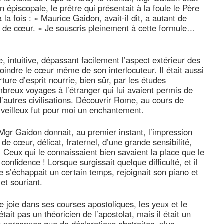
piscopale, le prêtre qui présentait à la foule le Père
a fois : « Maurice Gaidon, avait-il dit, a autant de
ue de cœur. » Je souscris pleinement à cette formule…
, intuitive, dépassant facilement l’aspect extérieur des
oindre le cœur même de son interlocuteur. Il était aussi
ure d’esprit nourrie, bien sûr, par les études
mbreux voyages à l’étranger qui lui avaient permis de
d’autres civilisations. Découvrir Rome, au cours de
erveilleux fut pour moi un enchantement.
Mgr Gaidon donnait, au premier instant, l’impression
e de cœur, délicat, fraternel, d’une grande sensibilité,
 Ceux qui le connaissaient bien savaient la place que le
nfidence ! Lorsque surgissait quelque difficulté, et il
 s’échappait un certain temps, rejoignait son piano et
 et souriant.
oie dans ses courses apostoliques, les yeux et le
était pas un théoricien de l’apostolat, mais il était un