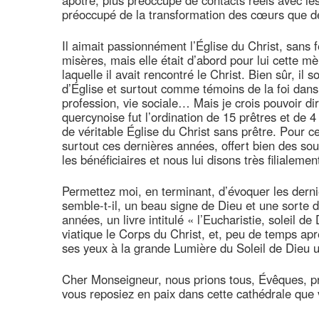
apôtre, plus préoccupé de contacts réels avec le
préoccupé de la transformation des cœurs que d
Il aimait passionnément l’Église du Christ, sans f
misères, mais elle était d’abord pour lui cette mè
laquelle il avait rencontré le Christ. Bien sûr, il
d’Église et surtout comme témoins de la foi dans
profession, vie sociale… Mais je crois pouvoir d
quercynoise fut l’ordination de 15 prêtres et de 
de véritable Église du Christ sans prêtre. Pour c
surtout ces dernières années, offert bien des s
les bénéficiaires et nous lui disons très filialemen
Permettez moi, en terminant, d’évoquer les derni
semble-t-il, un beau signe de Dieu et une sorte de 
années, un livre intitulé « l’Eucharistie, soleil de
viatique le Corps du Christ, et, peu de temps aprè
ses yeux à la grande Lumière du Soleil de Dieu un
Cher Monseigneur, nous prions tous, Évêques, pr
vous reposiez en paix dans cette cathédrale que 