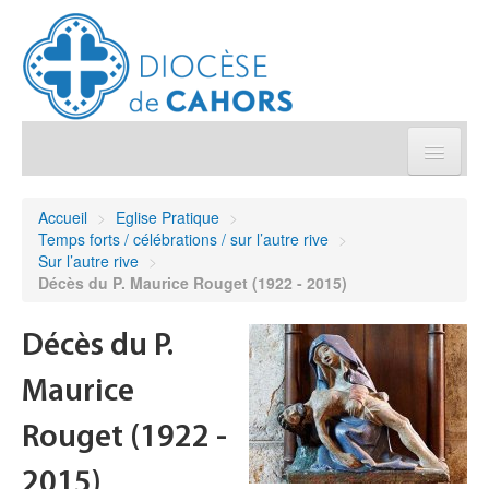
Église pratique
Accueil
>
Eglise Pratique
>
Temps forts / célébrations / sur l’autre rive
>
Démarches et sacrements
Sur l’autre rive
>
Décès du P. Maurice Rouget (1922 - 2015)
Sanctuaires & Pélerinages
Décès du P.
Agenda diocésain
Maurice
Je donne
Rouget (1922 -
2015)
Annuaire/Contact