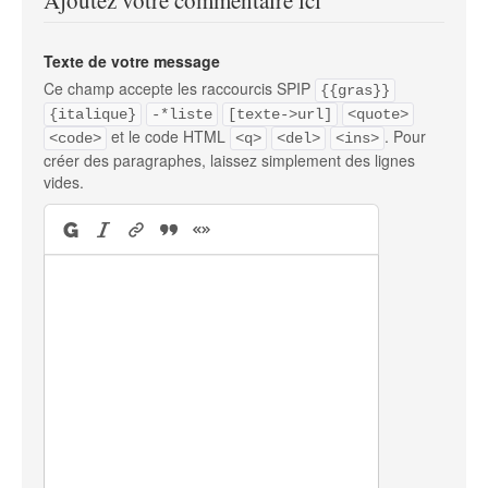
Ajoutez votre commentaire ici
Texte de votre message
Ce champ accepte les raccourcis SPIP
{{gras}}
{italique}
-*liste
[texte->url]
<quote>
et le code HTML
. Pour
<code>
<q>
<del>
<ins>
créer des paragraphes, laissez simplement des lignes
vides.