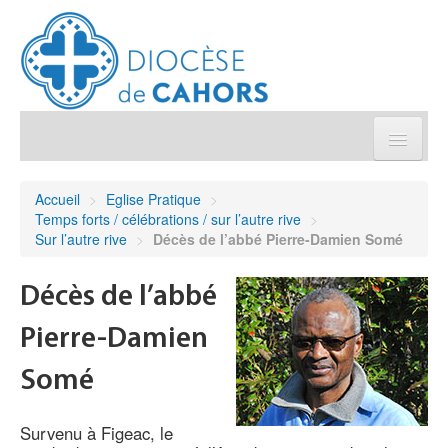
Église pratique
Accueil
>
Eglise Pratique
>
Temps forts / célébrations / sur l’autre rive
>
Démarches et sacrements
Sur l’autre rive
>
Décès de l’abbé Pierre-Damien Somé
Sanctuaires & Pélerinages
Décès de l’abbé
Pierre-Damien
Agenda diocésain
Somé
Je donne
Survenu à Figeac, le
Annuaire/Contact