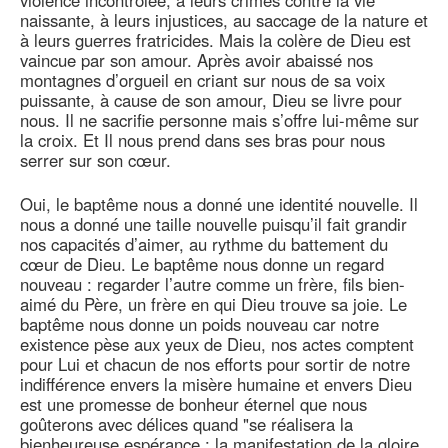
violence incontrôlée, à leurs crimes contre la vie
naissante, à leurs injustices, au saccage de la nature et
à leurs guerres fratricides. Mais la colère de Dieu est
vaincue par son amour. Après avoir abaissé nos
montagnes d’orgueil en criant sur nous de sa voix
puissante, à cause de son amour, Dieu se livre pour
nous. Il ne sacrifie personne mais s’offre lui-même sur
la croix. Et Il nous prend dans ses bras pour nous
serrer sur son cœur.
Oui, le baptême nous a donné une identité nouvelle. Il
nous a donné une taille nouvelle puisqu’il fait grandir
nos capacités d’aimer, au rythme du battement du
cœur de Dieu. Le baptême nous donne un regard
nouveau : regarder l’autre comme un frère, fils bien-
aimé du Père, un frère en qui Dieu trouve sa joie. Le
baptême nous donne un poids nouveau car notre
existence pèse aux yeux de Dieu, nos actes comptent
pour Lui et chacun de nos efforts pour sortir de notre
indifférence envers la misère humaine et envers Dieu
est une promesse de bonheur éternel que nous
goûterons avec délices quand "se réalisera la
bienheureuse espérance : la manifestation de la gloire