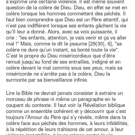
s’exprime une certaine violence. Il est même souvent
question de la colère de Dieu. Dieu, en effet se met en
colère lorsque les hommes commettent des péchés. Il
faut bien comprendre que Dieu est un Père attentif, qui
n’est pas indifférent lorsque ses enfants gâchent la vie
qu’Il leur a donné. Alors, avec sa voix puissante, il
crie : "les enfants, attention, je vais venir et ça va aller
mal !" Mais, comme le dit le psaume [29(30), 6], "sa
colère ne dure qu’un instant, sa bonté toute la vie".
C’est le propre du Dieu miséricordieux que d’être
remué jusqu’au fond de ses entrailles, indigné et en
colère devant le mal commis sous ses yeux, mais sa
miséricorde ne s’arrête pas à la colère, Dieu la
surmonte par sa bienveillance infinie.
Lire la Bible ne devrait jamais consister à extraire un
morceau de phrase ni même un paragraphe en le
coupant du contexte. Il faut voir la Révélation biblique
comme un ensemble cohérent et y découvrir que c’est
toujours l’Amour du Père qui s’y révèle, même dans la
colère face aux péchés des hommes, à leurs infidélités,
à la répétition de leurs trahisons de cet amour, à leur