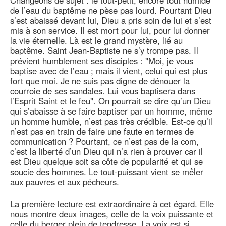
Changeons de sujet : le tout-petit, encore tout humide
de l’eau du baptême ne pèse pas lourd. Pourtant Dieu
s’est abaissé devant lui, Dieu a pris soin de lui et s’est
mis à son service. Il est mort pour lui, pour lui donner
la vie éternelle. Là est le grand mystère, lié au
baptême. Saint Jean-Baptiste ne s’y trompe pas. Il
prévient humblement ses disciples : "Moi, je vous
baptise avec de l’eau ; mais il vient, celui qui est plus
fort que moi. Je ne suis pas digne de dénouer la
courroie de ses sandales. Lui vous baptisera dans
l’Esprit Saint et le feu". On pourrait se dire qu’un Dieu
qui s’abaisse à se faire baptiser par un homme, même
un homme humble, n’est pas très crédible. Est-ce qu’il
n’est pas en train de faire une faute en termes de
communication ? Pourtant, ce n’est pas de la com,
c’est la liberté d’un Dieu qui n’a rien à prouver car il
est Dieu quelque soit sa côte de popularité et qui se
soucie des hommes. Le tout-puissant vient se mêler
aux pauvres et aux pécheurs.
La première lecture est extraordinaire à cet égard. Elle
nous montre deux images, celle de la voix puissante et
celle du berger plein de tendresse. La voix est si