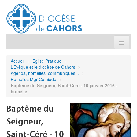
Église pratique
Accueil
>
Eglise Pratique
>
L’Evêque et le diocèse de Cahors
>
Démarches et sacrements
Agenda, homélies, communiqués...
>
Homélies Mgr Camiade
>
Baptême du Seigneur, Saint-Céré - 10 janvier 2016 -
Sanctuaires & Pélerinages
homélie
Agenda diocésain
Baptême du
Je donne
Seigneur,
Saint-Céré - 10
Annuaire/Contact