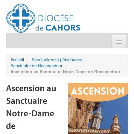
Église pratique
Accueil
>
Sanctuaires et pèlerinages
>
Sanctuaire de Rocamadour
>
Démarches et sacrements
Ascension au Sanctuaire Notre-Dame de Rocamadour
Sanctuaires & Pélerinages
Ascension au
Sanctuaire
Agenda diocésain
Notre-Dame
Je donne
de
Annuaire/Contact