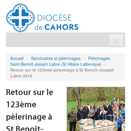
Église pratique
Accueil
>
Sanctuaires et pèlerinages
>
Pèlerinages
>
Saint-Benoît-Joseph Labre (St Hilaire Lalbenque)
>
Démarches et sacrements
Retour sur le 123ème pèlerinage à St Benoît-Joseph
Labre 2018
Sanctuaires & Pélerinages
Retour sur le
Agenda diocésain
123ème
Je donne
pèlerinage à
St Benoît-
Annuaire/Contact