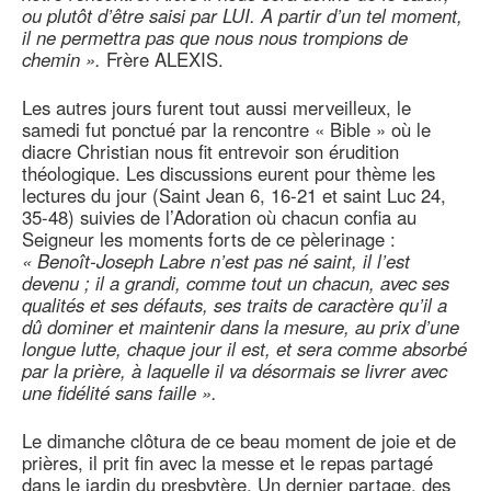
ou plutôt d’être saisi par LUI. A partir d’un tel moment,
il ne permettra pas que nous nous trompions de
chemin ».
Frère ALEXIS.
Les autres jours furent tout aussi merveilleux, le
samedi fut ponctué par la rencontre « Bible » où le
diacre Christian nous fit entrevoir son érudition
théologique. Les discussions eurent pour thème les
lectures du jour (Saint Jean 6, 16-21 et saint Luc 24,
35-48) suivies de l’Adoration où chacun confia au
Seigneur les moments forts de ce pèlerinage :
« Benoît-Joseph Labre n’est pas né saint, il l’est
devenu ; il a grandi, comme tout un chacun, avec ses
qualités et ses défauts, ses traits de caractère qu’il a
dû dominer et maintenir dans la mesure, au prix d’une
longue lutte, chaque jour il est, et sera comme absorbé
par la prière, à laquelle il va désormais se livrer avec
une fidélité sans faille ».
Le dimanche clôtura de ce beau moment de joie et de
prières, il prit fin avec la messe et le repas partagé
dans le jardin du presbytère. Un dernier partage, des