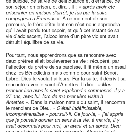
de suicide, de sa vie de délinquance et d’errance, de
son séjour en prison, et dira-t-il :
« après avoir été
prisonnier en maison d’arrêt, je fus par la suite
compagnon d’Emmaüs »
. A ce moment de son
parcours, le frère détaillant son récit nous apprendra
qu’il avait perdu tout espoir, et qu’à cet instant de sa
vie d’adolescent, l’alcoolisme d’un père violent avait
détruit l’équilibre de sa vie.
Pourtant, nous apprendrons que sa rencontre avec
deux prêtres allait bouleverser sa vie : récupéré, par
l’affection du prêtre de sa paroisse, il fit même un essai
chez les Bénédictins mais comme pour saint Benoît
Labre, Dieu le voulait ailleurs. Par la suite, il décrivit sa
rencontre avec le saint d’Amettes. Il dira :
« Mon
premier lien avec le saint vagabond a commencé, il y a
37 ans, avec lui, lors de ma première visite à
Amettes »
. Dans la maison natale du saint, il rencontra
le mendiant de Dieu.
« C’était indéfinissable,
incompréhensible »
poursuit-il. Ce jour-là, « j’ai appris
que je pouvais donner un sens à la vie, à ma vie, il y
avait désormais pour moi, un avant et un après, Dieu
m’a sorti de là, Il a ouvert une porte. Alors je lui ai