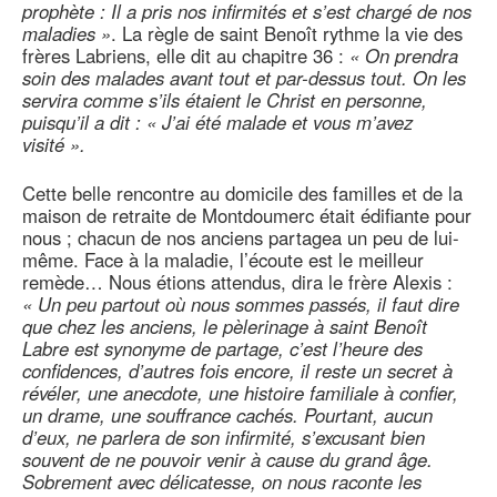
prophète : Il a pris nos infirmités et s’est chargé de nos
maladies »
. La règle de saint Benoît rythme la vie des
frères Labriens, elle dit au chapitre 36 :
« On prendra
soin des malades avant tout et par-dessus tout. On les
servira comme s’ils étaient le Christ en personne,
puisqu’il a dit : « J’ai été malade et vous m’avez
visité ».
Cette belle rencontre au domicile des familles et de la
maison de retraite de Montdoumerc était édifiante pour
nous ; chacun de nos anciens partagea un peu de lui-
même. Face à la maladie, l’écoute est le meilleur
remède… Nous étions attendus, dira le frère Alexis :
« Un peu partout où nous sommes passés, il faut dire
que chez les anciens, le pèlerinage à saint Benoît
Labre est synonyme de partage, c’est l’heure des
confidences, d’autres fois encore, il reste un secret à
révéler, une anecdote, une histoire familiale à confier,
un drame, une souffrance cachés. Pourtant, aucun
d’eux, ne parlera de son infirmité, s’excusant bien
souvent de ne pouvoir venir à cause du grand âge.
Sobrement avec délicatesse, on nous raconte les