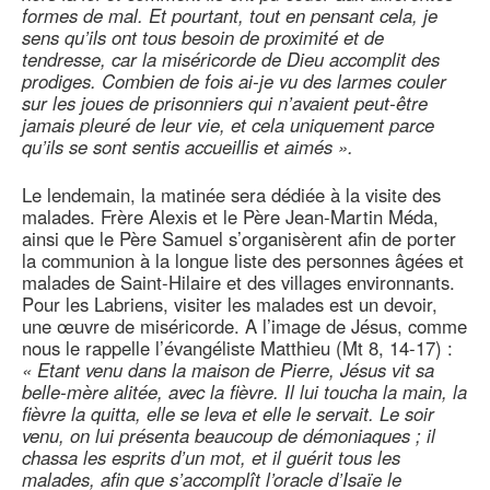
formes de mal. Et pourtant, tout en pensant cela, je
sens qu’ils ont tous besoin de proximité et de
tendresse, car la miséricorde de Dieu accomplit des
prodiges. Combien de fois ai-je vu des larmes couler
sur les joues de prisonniers qui n’avaient peut-être
jamais pleuré de leur vie, et cela uniquement parce
qu’ils se sont sentis accueillis et aimés ».
Le lendemain, la matinée sera dédiée à la visite des
malades. Frère Alexis et le Père Jean-Martin Méda,
ainsi que le Père Samuel s’organisèrent afin de porter
la communion à la longue liste des personnes âgées et
malades de Saint-Hilaire et des villages environnants.
Pour les Labriens, visiter les malades est un devoir,
une œuvre de miséricorde. A l’image de Jésus, comme
nous le rappelle l’évangéliste Matthieu (Mt 8, 14-17) :
« Etant venu dans la maison de Pierre, Jésus vit sa
belle-mère alitée, avec la fièvre. Il lui toucha la main, la
fièvre la quitta, elle se leva et elle le servait. Le soir
venu, on lui présenta beaucoup de démoniaques ; il
chassa les esprits d’un mot, et il guérit tous les
malades, afin que s’accomplît l’oracle d’Isaïe le