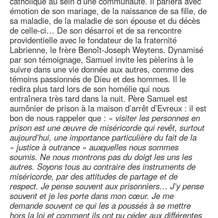
catholique au sein d’une communauté. Il parlera avec
émotion de son mariage, de la naissance de sa fille, de
sa maladie, de la maladie de son épouse et du décès
de celle-ci… De son désarroi et de sa rencontre
providentielle avec le fondateur de la fraternité
Labrienne, le frère Benoît-Joseph Weytens. Dynamisé
par son témoignage, Samuel invite les pèlerins à le
suivre dans une vie donnée aux autres, comme des
témoins passionnés de Dieu et des hommes. Il le
redira plus tard lors de son homélie qui nous
entraînera très tard dans la nuit. Père Samuel est
aumônier de prison à la maison d’arrêt d’Evreux : il est
bon de nous rappeler que : «
visiter les personnes en
prison est une œuvre de miséricorde qui revêt, surtout
aujourd’hui, une importance particulière du fait de la
« justice à outrance » auxquelles nous sommes
soumis. Ne nous montrons pas du doigt les uns les
autres. Soyons tous au contraire des instruments de
miséricorde, par des attitudes de partage et de
respect. Je pense souvent aux prisonniers… J’y pense
souvent et je les porte dans mon cœur. Je me
demande souvent ce qui les a poussés à se mettre
hors la loi et comment ils ont pu céder aux différentes