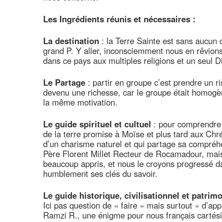
Les Ingrédients réunis et nécessaires :
La destination
: la Terre Sainte est sans aucun 
grand P. Y aller, inconsciemment nous en rêvions a
dans ce pays aux multiples religions et un seul D
Le Partage
: partir en groupe c’est prendre un ri
devenu une richesse, car le groupe était homogèn
la même motivation.
Le guide spirituel et cultuel
: pour comprendre l
de la terre promise à Moïse et plus tard aux Ch
d’un charisme naturel et qui partage sa compréhe
Père Florent Millet Recteur de Rocamadour, mais 
beaucoup appris, et nous le croyons progressé da
humblement ses clés du savoir.
Le guide historique, civilisationnel et patrimo
Ici pas question de « faire » mais surtout « d’ap
Ramzi R., une énigme pour nous français cartésie