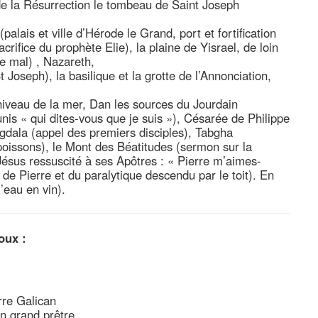
e la Résurrection le tombeau de Saint Joseph
palais et ville d’Hérode le Grand, port et fortification
ifice du prophète Elie), la plaine de Yisrael, de loin
le mal) , Nazareth,
 Joseph), la basilique et la grotte de l’Annonciation,
e niveau de la mer, Dan les sources du Jourdain
nis « qui dites-vous que je suis »), Césarée de Philippe
agdala (appel des premiers disciples), Tabgha
 poissons), le Mont des Béatitudes (sermon sur la
Jésus ressuscité à ses Apôtres : « Pierre m’aimes-
de Pierre et du paralytique descendu par le toit). En
’eau en vin).
oux :
rre Galican
on grand prêtre