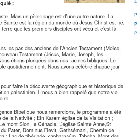
D
quié :
P
riste. Mais un pèlerinage est d’une autre nature. La
re Sainte est la région du monde où Jésus-Christ est né,
P
 terre que les premiers disciples ont vécu et c’est là
P
s les pas des anciens de l’Ancien Testament (Moïse,
 nouveau Testament (Jésus, Marie, Joseph, les
Nous étions plongées dans nos racines bibliques. Le
Bible quotidiennement. Nous avons célébré chaque jour
 pour faire la découverte géographique et historique de
ien palestinien. Il nous a bien rappelé que notre vie
oire.
’agence Bipel que nous remercions, le programme a été
e la Nativité ; Ein Karem église de la Visitation ;
e mont Sion, le Cénacle, L’église Sainte Anne,St
l du Pater, Dominus Flevit, Gethsémani, Chemin de
qa ; Lac de tibériade, capharnaûm, Tabgha, Mont des