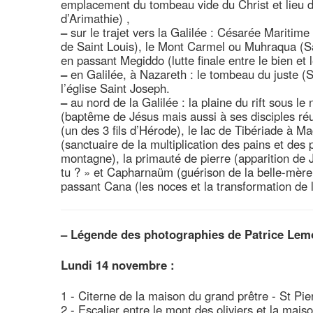
emplacement du tombeau vide du Christ et lieu d
d’Arimathie) ,
–
sur le trajet vers la Galilée : Césarée Maritime (
de Saint Louis), le Mont Carmel ou Muhraqua (Sacr
en passant Megiddo (lutte finale entre le bien et 
–
en Galilée, à Nazareth : le tombeau du juste (St
l’église Saint Joseph.
–
au nord de la Galilée : la plaine du rift sous l
(baptême de Jésus mais aussi à ses disciples réu
(un des 3 fils d’Hérode), le lac de Tibériade à M
(sanctuaire de la multiplication des pains et des
montagne), la primauté de pierre (apparition de 
tu ? » et Capharnaüm (guérison de la belle-mère 
passant Cana (les noces et la transformation de l
–
Légende des photographies de Patrice Lem
Lundi 14 novembre :
1 - Citerne de la maison du grand prêtre - St Pie
2 - Escalier entre le mont des oliviers et la mais