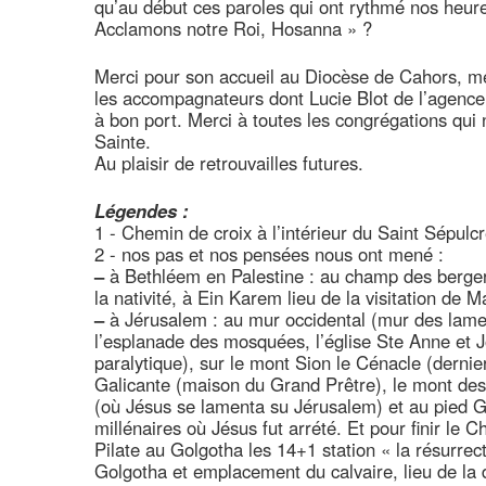
qu’au début ces paroles qui ont rythmé nos heure
Acclamons notre Roi, Hosanna » ?
Merci pour son accueil au Diocèse de Cahors, m
les accompagnateurs dont Lucie Blot de l’agence 
à bon port. Merci à toutes les congrégations qui 
Sainte.
Au plaisir de retrouvailles futures.
Légendes :
1 - Chemin de croix à l’intérieur du Saint Sépulcr
2 - nos pas et nos pensées nous ont mené :
–
à Bethléem en Palestine : au champ des bergers, 
la nativité, à Ein Karem lieu de la visitation de 
–
à Jérusalem : au mur occidental (mur des lam
l’esplanade des mosquées, l’église Ste Anne et J
paralytique), sur le mont Sion le Cénacle (dernier
Galicante (maison du Grand Prêtre), le mont des 
(où Jésus se lamenta su Jérusalem) et au pied Ge
millénaires où Jésus fut arrété. Et pour finir le 
Pilate au Golgotha les 14+1 station « la résurrect
Golgotha et emplacement du calvaire, lieu de la 