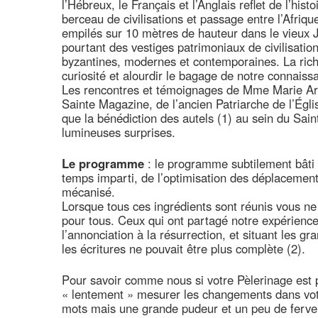
l’Hébreux, le Français et l’Anglais reflet de l’his
berceau de civilisations et passage entre l’Afrique,
empilés sur 10 mètres de hauteur dans le vieux J
pourtant des vestiges patrimoniaux de civilisati
byzantines, modernes et contemporaines. La ric
curiosité et alourdir le bagage de notre connaiss
Les rencontres et témoignages de Mme Marie Arm
Sainte Magazine, de l’ancien Patriarche de l’Égli
que la bénédiction des autels (1) au sein du Saint
lumineuses surprises.
Le programme
: le programme subtilement bâti 
temps imparti, de l’optimisation des déplacements
mécanisé.
Lorsque tous ces ingrédients sont réunis vous ne 
pour tous. Ceux qui ont partagé notre expérience
l’annonciation à la résurrection, et situant le
les écritures ne pouvait être plus complète (2).
Pour savoir comme nous si votre Pèlerinage est p
« lentement » mesurer les changements dans votr
mots mais une grande pudeur et un peu de ferveu