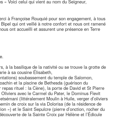
s « Voici celui qui vient au nom du Seigneur,
erci à Françoise Rouquié pour son engagement, à tous
Bipel qui ont veillé à notre confort et nous ont ramené
nous ont accueilli et assurent une présence en Terre
e.
à la basilique de la nativité ou se trouve la grotte de
Marie à sa cousine Élisabeth,
entations) soubassement du temple de Salomon,
oachin et la piscine de Bethesda (guérison du
 repas rituel : la Cène), la porte de David et St Pierre
Oliviers avec le Carmel du Pater, le Dominus Flevit
tsémani (littéralement Moulin à Huile, verger d’oliviers
Chemin de croix sur la via Dolorisa (de la résidence de
ion ») et le Saint Sepulcre (pierre d’onction, rocher du
découverte de la Sainte Croix par Hélène et l’Édicule