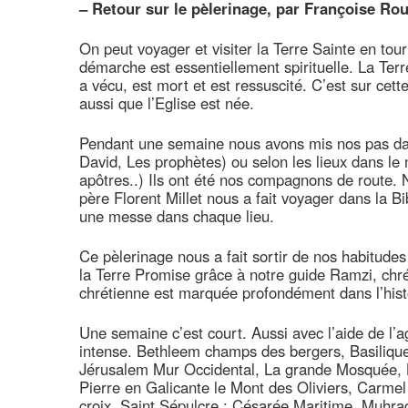
–
Retour sur le pèlerinage, par Françoise Rou
On peut voyager et visiter la Terre Sainte en tou
démarche est essentiellement spirituelle. La Ter
a vécu, est mort et est ressuscité. C’est sur cette
aussi que l’Eglise est née.
Pendant une semaine nous avons mis nos pas dan
David, Les prophètes) ou selon les lieux dans le
apôtres..) Ils ont été nos compagnons de route. 
père Florent Millet nous a fait voyager dans la 
une messe dans chaque lieu.
Ce pèlerinage nous a fait sortir de nos habitudes
la Terre Promise grâce à notre guide Ramzi, chrét
chrétienne est marquée profondément dans l’hist
Une semaine c’est court. Aussi avec l’aide de l
intense. Bethleem champs des bergers, Basilique d
Jérusalem Mur Occidental, La grande Mosquée, L
Pierre en Galicante le Mont des Oliviers, Carme
croix, Saint Sépulcre ; Césarée Maritime, Muhra