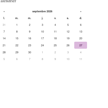
alendrier
«
septembre 2026
»
l.
m.
m.
j.
v.
s.
d.
31
1
2
3
4
5
6
7
8
9
10
11
12
13
14
15
16
17
18
19
20
21
22
23
24
25
26
27
28
29
30
1
2
3
4
5
6
7
8
9
10
11