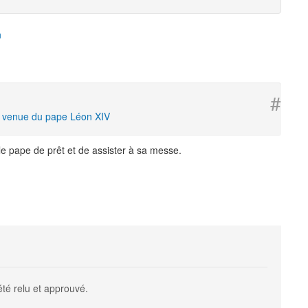
n
#
a venue du pape Léon XIV
le pape de prêt et de assister à sa messe.
été relu et approuvé.