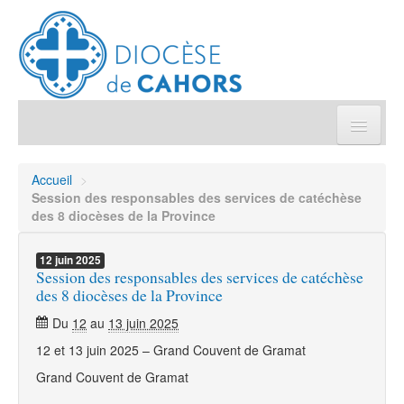
Église pratique
Accueil
>
Session des responsables des services de catéchèse
Démarches et sacrements
des 8 diocèses de la Province
Sanctuaires & Pélerinages
12
juin
2025
Session des responsables des services de catéchèse
des 8 diocèses de la Province
Agenda diocésain
Du
12
au
13 juin 2025
12 et 13 juin 2025 – Grand Couvent de Gramat
Je donne
Grand Couvent de Gramat
Annuaire/Contact