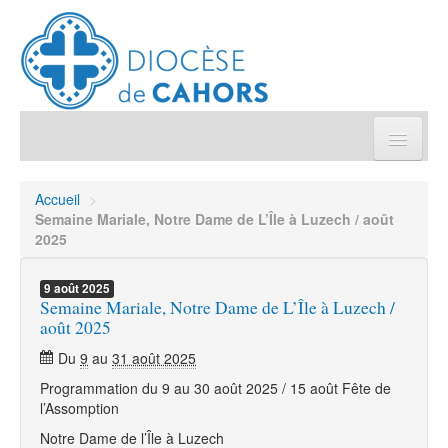
Église pratique
Accueil
>
Semaine Mariale, Notre Dame de L’Île à Luzech / août
Démarches et sacrements
2025
Sanctuaires & Pélerinages
9
août
2025
Semaine Mariale, Notre Dame de L’Île à Luzech /
août 2025
Agenda diocésain
Du
9
au
31 août 2025
Programmation du 9 au 30 août 2025 / 15 août Fête de
Je donne
l’Assomption
Notre Dame de l’Île à Luzech
Annuaire/Contact