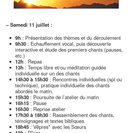
–
Samedi 11 juillet :
9h
: Présentation des thèmes et du déroulement
9h30
: Echauffement vocal, puis découverte
interactive et étude des premiers chants (pauses,
etc.)
12h
: Repas
13h
: Temps libre et/ou méditation guidée
individuelle sur un des chants
14h30 à 15h30
: Rencontres individuelles (spi ou
technique), pratique individuelle des chants
abordés le matin.
15h30
: Poursuite de l’atelier du matin
16h15
: Pause
16h30
: Reprise atelier
17h30 à 18h30
: Rassemblement des chants,
témoignages et textes bibliques.
18h45
: Vêpres* avec les Sœurs
19h
: Dîner