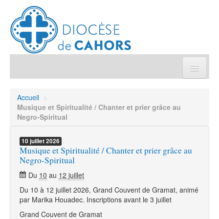
Église pratique
Accueil
>
Musique et Spiritualité / Chanter et prier grâce au
Démarches et sacrements
Negro-Spiritual
Sanctuaires & Pélerinages
10
juillet
2026
Musique et Spiritualité / Chanter et prier grâce au
Negro-Spiritual
Agenda diocésain
Du
10
au
12 juillet
Du 10 à 12 juillet 2026, Grand Couvent de Gramat, animé
Je donne
par Marika Houadec. Inscriptions avant le 3 juillet
Grand Couvent de Gramat
Annuaire/Contact