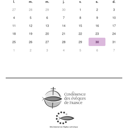
l.
m.
m.
j.
v.
s.
d.
27
28
29
30
1
2
3
4
5
6
7
8
9
10
11
12
13
14
15
16
17
18
19
20
21
22
23
24
25
26
27
28
29
30
31
1
2
3
4
5
6
7