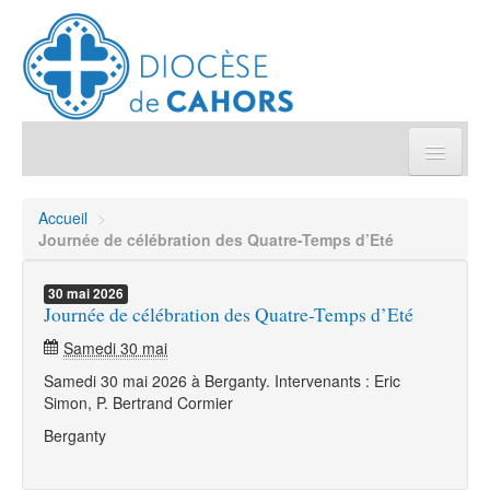
Église pratique
Accueil
>
Journée de célébration des Quatre-Temps d’Eté
Démarches et sacrements
30
mai
2026
Journée de célébration des Quatre-Temps d’Eté
Sanctuaires & Pélerinages
Samedi 30 mai
Agenda diocésain
Samedi 30 mai 2026 à Berganty. Intervenants : Eric
Simon, P. Bertrand Cormier
Je donne
Berganty
Annuaire/Contact