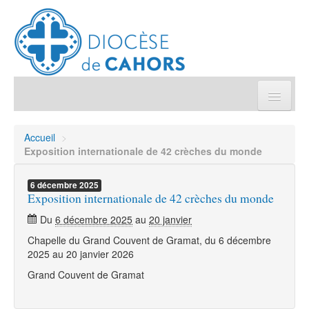
Église pratique
Accueil
>
Exposition internationale de 42 crèches du monde
Démarches et sacrements
6
décembre
2025
Exposition internationale de 42 crèches du monde
Sanctuaires & Pélerinages
Du
6 décembre 2025
au
20 janvier
Agenda diocésain
Chapelle du Grand Couvent de Gramat, du 6 décembre
2025 au 20 janvier 2026
Je donne
Grand Couvent de Gramat
Annuaire/Contact