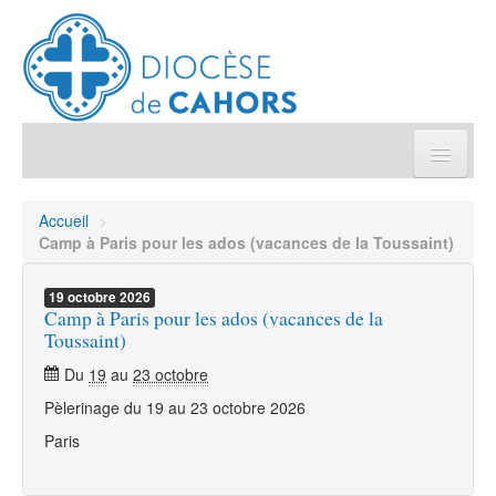
Église pratique
Accueil
>
Camp à Paris pour les ados (vacances de la Toussaint)
Démarches et sacrements
19
octobre
2026
Camp à Paris pour les ados (vacances de la
Sanctuaires & Pélerinages
Toussaint)
Du
19
au
23 octobre
Agenda diocésain
Pèlerinage du 19 au 23 octobre 2026
Je donne
Paris
Annuaire/Contact