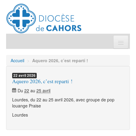
Église pratique
Accueil
>
Aquero 2026, c’est reparti !
Démarches et sacrements
22
avril
2026
Aquero 2026, c’est reparti !
Sanctuaires & Pélerinages
Du
22
au
25 avril
Lourdes, du 22 au 25 avril 2026, avec groupe de pop
Agenda diocésain
louange Praise
Lourdes
Je donne
Annuaire/Contact