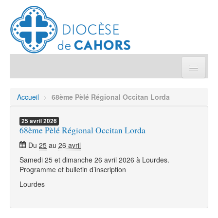
Église pratique
Accueil
>
68ème Pèlé Régional Occitan Lorda
Démarches et sacrements
25
avril
2026
68ème Pèlé Régional Occitan Lorda
Sanctuaires & Pélerinages
Du
25
au
26 avril
Samedi 25 et dimanche 26 avril 2026 à Lourdes.
Agenda diocésain
Programme et bulletin d’inscription
Lourdes
Je donne
Annuaire/Contact