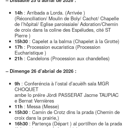
–
Dissabte 25 d’abrial de 2026 :
14h
: Arribada a Lorda. (Arrivée )
(Réconciliation/ Moulin de Boly/ Cachot/ Chapelle
de l’hôpital/ Eglise paroissiale/ Adoration/Chemin
de croix dans la coline des Espéludes, cité ST
Pierre )
15h30
: Capelet a la balma (Chapelet à la Grotte)
17h
: Procession eucaristica (Procession
Eucharistique )
21h
: Candelons (Procession aux chandelles)
–
Dimenge 26 d’abrial de 2026 :
9h
: Conferéncia à l’ostal d’acuèlh sala MGR
CHOQUET
ambe lo préire Jòrdi PASSERAT Jacme TAUPIAC
e Bernat Vernières
11h
: Messa (Messe)
15h30
: Camin de Crotz dins la prada (Chemin de
croix dans la prairie,)
16h30
: Partença (Départ ) al portilhon de la prada