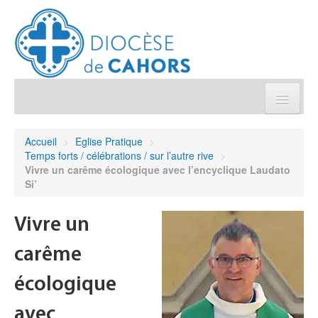
Église pratique
Accueil
>
Eglise Pratique
>
Temps forts / célébrations / sur l’autre rive
>
Démarches et sacrements
Vivre un carême écologique avec l’encyclique Laudato
Si’
Sanctuaires & Pélerinages
Vivre un
Agenda diocésain
carême
Je donne
écologique
avec
Annuaire/Contact