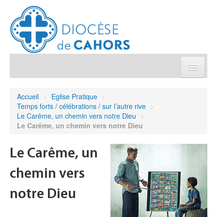
Église pratique
Accueil
>
Eglise Pratique
>
Temps forts / célébrations / sur l’autre rive
>
Démarches et sacrements
Le Carême, un chemin vers notre Dieu
>
Le Carême, un chemin vers notre Dieu
Sanctuaires & Pélerinages
Le Carême, un
Agenda diocésain
chemin vers
Je donne
notre Dieu
Annuaire/Contact