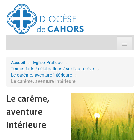
Église pratique
Accueil
>
Eglise Pratique
>
Temps forts / célébrations / sur l’autre rive
>
Démarches et sacrements
Le carême, aventure intérieure
>
Le carême, aventure intérieure
Sanctuaires & Pélerinages
Le carême,
Agenda diocésain
aventure
Je donne
intérieure
Annuaire/Contact