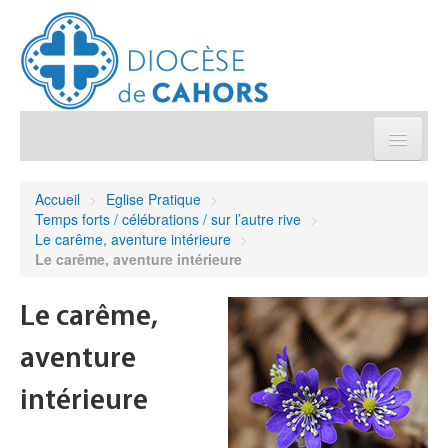
Église pratique
Accueil
>
Eglise Pratique
>
Temps forts / célébrations / sur l’autre rive
>
Démarches et sacrements
Le carême, aventure intérieure
>
Le carême, aventure intérieure
Sanctuaires & Pélerinages
Le carême,
Agenda diocésain
aventure
Je donne
intérieure
Annuaire/Contact