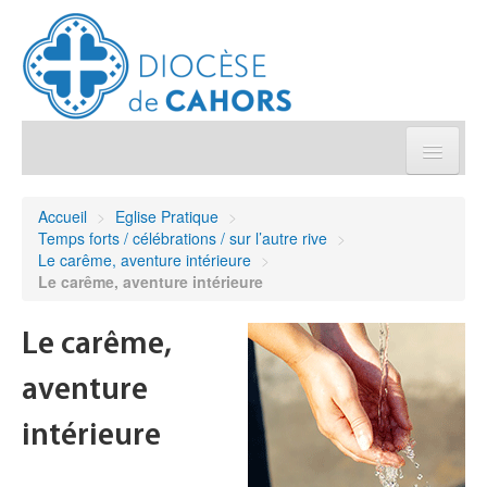
Église pratique
Accueil
>
Eglise Pratique
>
Temps forts / célébrations / sur l’autre rive
>
Démarches et sacrements
Le carême, aventure intérieure
>
Le carême, aventure intérieure
Sanctuaires & Pélerinages
Le carême,
Agenda diocésain
aventure
Je donne
intérieure
Annuaire/Contact