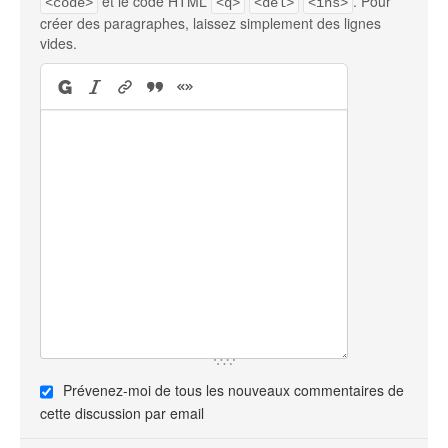
et le code HTML
. Pour
<code>
<q>
<del>
<ins>
créer des paragraphes, laissez simplement des lignes
vides.
Prévenez-moi de tous les nouveaux commentaires de
cette discussion par email