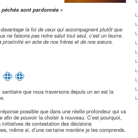
D
es péchés sont pardonnés »
L
L
t davantage la foi de ceux qui accompagnent plutôt que
L
s ne faisons pas notre salut tout seul, c’est un leurre.
a proximité en acte de nos frères et de nos sœurs.
L
L
L
L
L
L
sanitaire que nous traversons depuis un an est la
ge.
L
 réponse possible que dans une réelle profondeur qui va
e afin de pouvoir la choisir à nouveau. C’est pourquoi,
s initiatives de contestation des décisions
ées, même si, d’une certaine manière je les comprends.