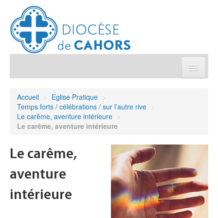
Église pratique
Accueil
>
Eglise Pratique
>
Temps forts / célébrations / sur l’autre rive
>
Démarches et sacrements
Le carême, aventure intérieure
>
Le carême, aventure intérieure
Sanctuaires & Pélerinages
Le carême,
Agenda diocésain
aventure
Je donne
intérieure
Annuaire/Contact