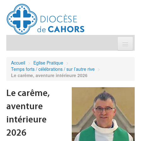
Église pratique
Accueil
>
Eglise Pratique
>
Temps forts / célébrations / sur l’autre rive
>
Démarches et sacrements
Le carême, aventure intérieure 2026
Sanctuaires & Pélerinages
Le carême,
aventure
Agenda diocésain
intérieure
Je donne
2026
Annuaire/Contact