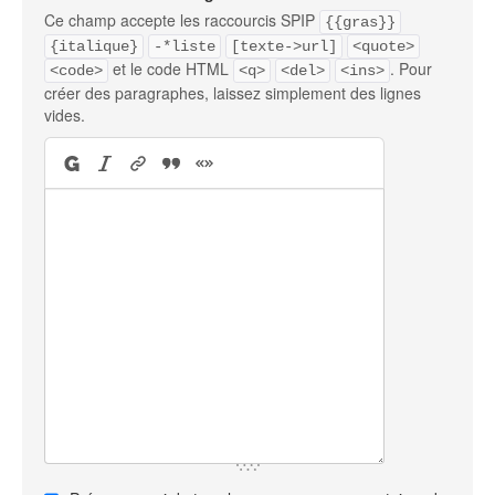
Ce champ accepte les raccourcis SPIP
{{gras}}
{italique}
-*liste
[texte->url]
<quote>
et le code HTML
. Pour
<code>
<q>
<del>
<ins>
créer des paragraphes, laissez simplement des lignes
vides.