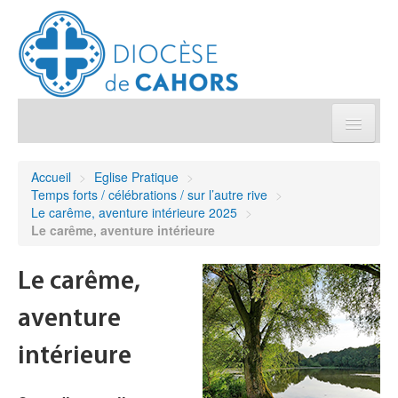
Église pratique
Accueil
>
Eglise Pratique
>
Temps forts / célébrations / sur l’autre rive
>
Démarches et sacrements
Le carême, aventure intérieure 2025
>
Le carême, aventure intérieure
Sanctuaires & Pélerinages
Le carême,
Agenda diocésain
aventure
Je donne
intérieure
Annuaire/Contact