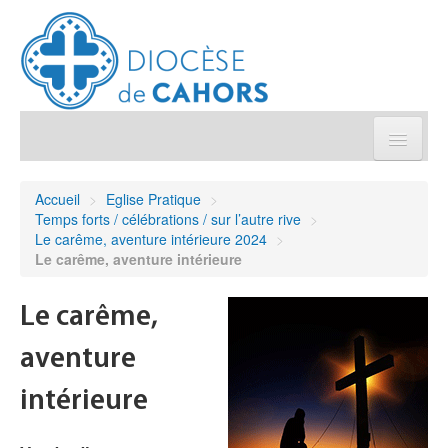
Église pratique
Accueil
>
Eglise Pratique
>
Temps forts / célébrations / sur l’autre rive
>
Démarches et sacrements
Le carême, aventure intérieure 2024
>
Le carême, aventure intérieure
Sanctuaires & Pélerinages
Le carême,
Agenda diocésain
aventure
Je donne
intérieure
Annuaire/Contact