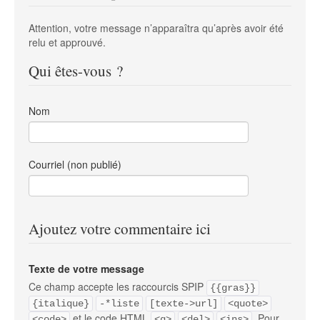
Attention, votre message n’apparaîtra qu’après avoir été
relu et approuvé.
Qui êtes-vous ?
Nom
Courriel (non publié)
Ajoutez votre commentaire ici
Texte de votre message
Ce champ accepte les raccourcis SPIP
{{gras}}
{italique}
-*liste
[texte->url]
<quote>
et le code HTML
. Pour
<code>
<q>
<del>
<ins>