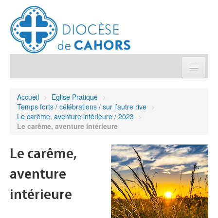
Église pratique
Accueil
>
Eglise Pratique
>
Temps forts / célébrations / sur l’autre rive
>
Démarches et sacrements
Le carême, aventure intérieure / 2023
>
Le carême, aventure intérieure
Sanctuaires & Pélerinages
Le carême,
Agenda diocésain
aventure
Je donne
intérieure
Annuaire/Contact