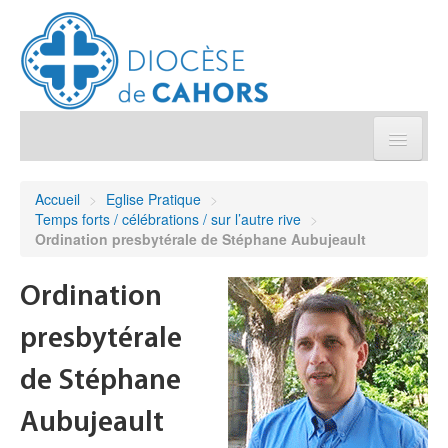
Église pratique
Accueil
>
Eglise Pratique
>
Temps forts / célébrations / sur l’autre rive
>
Démarches et sacrements
Ordination presbytérale de Stéphane Aubujeault
Sanctuaires & Pélerinages
Ordination
presbytérale
Agenda diocésain
de Stéphane
Je donne
Aubujeault
Annuaire/Contact