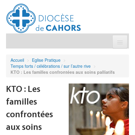
Église pratique
Accueil
>
Eglise Pratique
>
Temps forts / célébrations / sur l’autre rive
>
Démarches et sacrements
KTO : Les familles confrontées aux soins palliatifs
Sanctuaires & Pélerinages
KTO : Les
familles
Agenda diocésain
confrontées
Je donne
aux soins
Annuaire/Contact