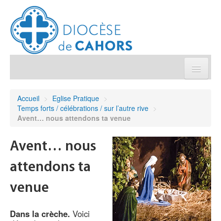
Église pratique
Accueil
>
Eglise Pratique
>
Temps forts / célébrations / sur l’autre rive
>
Démarches et sacrements
Avent… nous attendons ta venue
Sanctuaires & Pélerinages
Avent… nous
attendons ta
Agenda diocésain
venue
Je donne
Dans la crèche.
Voici
Annuaire/Contact